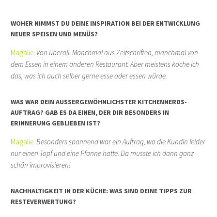
WOHER NIMMST DU DEINE INSPIRATION BEI DER ENTWICKLUNG
NEUER SPEISEN UND MENÜS?
Magalie:
Von überall. Manchmal aus Zeitschriften, manchmal von
dem Essen in einem anderen Restaurant. Aber meistens koche ich
das, was ich auch selber gerne esse oder essen würde.
WAS WAR DEIN AUSSERGEWÖHNLICHSTER KITCHENNERDS-A
UFTRAG? GAB ES DA EINEN, DER DIR BESONDERS IN E
RINNERUNG GEBLIEBEN IST?
Magalie:
Besonders spannend war ein Auftrag, wo die Kundin leider
nur einen Topf und eine Pfanne hatte. Da musste ich dann ganz
schön improvisieren!
NACHHALTIGKEIT IN DER KÜCHE: WAS SIND DEINE TIPPS ZUR
RESTEVERWERTUNG?