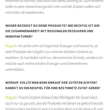
erkennen zu können, also dass das Menü stimmig ist. Zum anderen
sollte es aber abwechslungsreich sein und die Zutaten sollten sich
nicht allzu oft wiederholen.
WOHER BEZIEHST DU DEINE PRODUKTE? WIE WICHTIG IST DIR
DIE ZUSAMMENARBEIT MIT REGIONALEN ERZEUGERN UND
MANUFAKTUREN?
Magalie:
Ich achte sehr auf regionale Erzeuger und versuche, so
viele Produkte wie möglich aus meinem direkten Umkreis zu
beziehen. Es hat dabei nicht nur ökonomische Gründe, sondern ich
möchte auch meine lokalen Erzeuger und Unternehmen
unterstützen.
WORAUF SOLLTE MAN BEIM EINKAUF DER ZUTATEN ACHTEN?
KANNST DU EIN BEISPIEL FÜR EINE BESTIMMTE ZUTAT GEBEN?
Magalie:
Frische ist beim Einkauf das Wichtigste! Ein Essen kann
auch nur so gut sein, wie die Produkte mit denen es gekocht wurde.
Insbesondere bei Fleisch lege ich großen Wert auf die Herkunft und