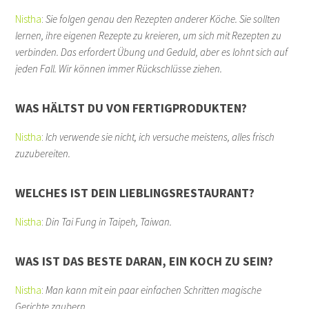
Nistha
:
Sie folgen genau den Rezepten anderer Köche. Sie sollten
lernen, ihre eigenen Rezepte zu kreieren, um sich mit Rezepten zu
verbinden. Das erfordert Übung und Geduld, aber es lohnt sich auf
jeden Fall. Wir können immer Rückschlüsse ziehen.
WAS HÄLTST DU VON FERTIGPRODUKTEN?
Nistha
:
Ich verwende sie nicht, ich versuche meistens, alles frisch
zuzubereiten.
WELCHES IST DEIN LIEBLINGSRESTAURANT?
Nistha
:
Din Tai Fung in Taipeh, Taiwan.
WAS IST DAS BESTE DARAN, EIN KOCH ZU SEIN?
Nistha
:
Man kann mit ein paar einfachen Schritten magische
Gerichte zaubern.