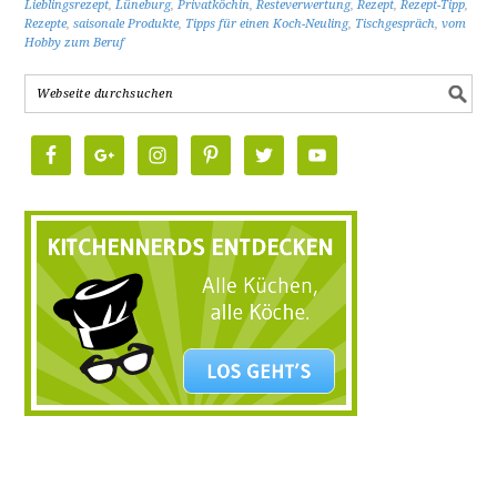
Lieblingsrezept
,
Lüneburg
,
Privatköchin
,
Resteverwertung
,
Rezept
,
Rezept-Tipp
,
Rezepte
,
saisonale Produkte
,
Tipps für einen Koch-Neuling
,
Tischgespräch
,
vom
Hobby zum Beruf