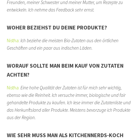
Freunden, meiner Schwester und meiner Mutter, um Rezepte zu
entwickeln. Ich nehme das Feedback sehr ernst.
WOHER BEZIEHST DU DEINE PRODUKTE?
Nistha
:
Ich beziehe die meisten Bio-Zutaten aus den örtlichen
Geschäften und ein paar aus indischen Läden.
WORAUF SOLLTE MAN BEIM KAUF VON ZUTATEN
ACHTEN?
Nistha:
Eine hohe Qualität der Zutaten ist für mich sehr wichtig,
ebenso wie die Reinheit. Ich versuche immer, biologische und fair
gehandelte Produkte zu kaufen. Ich lese immer die Zutatenliste und
das Herkunftsland aller Produkte. Meistens bevorzuge ich Produkte
aus der Region.
WIE SEHR MUSS MAN ALS KITCHENNERDS-KOCH