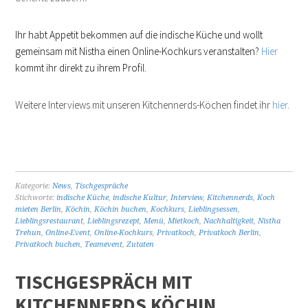
Ihr habt Appetit bekommen auf die indische Küche und wollt
gemeinsam mit Nistha einen Online-Kochkurs veranstalten?
Hier
kommt ihr direkt zu ihrem Profil.
Weitere Interviews mit unseren Kitchennerds-Köchen findet ihr
hier
.
Kategorie:
News
,
Tischgespräche
Stichworte:
indische Küche
,
indische Kultur
,
Interview
,
Kitchennerds
,
Koch
mieten Berlin
,
Köchin
,
Köchin buchen
,
Kochkurs
,
Lieblingsessen
,
Lieblingsrestaurant
,
Lieblingsrezept
,
Menü
,
Mietkoch
,
Nachhaltigkeit
,
Nistha
Trehun
,
Online-Event
,
Online-Kochkurs
,
Privatkoch
,
Privatkoch Berlin
,
Privatkoch buchen
,
Teamevent
,
Zutaten
TISCHGESPRÄCH MIT
KITCHENNERDS KÖCHIN