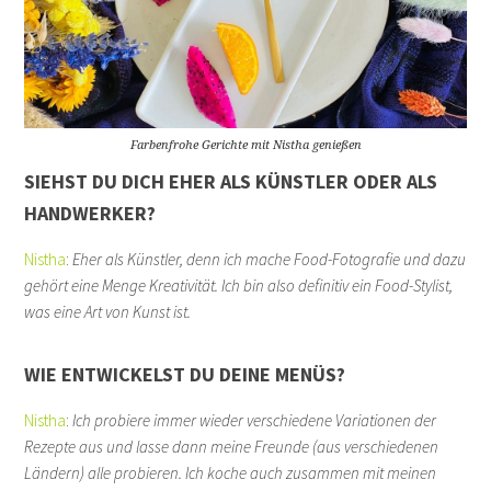
Farbenfrohe Gerichte mit Nistha genießen
SIEHST DU DICH EHER ALS KÜNSTLER ODER ALS
HANDWERKER?
Nistha
:
Eher als Künstler, denn ich mache Food-Fotografie und dazu
gehört eine Menge Kreativität. Ich bin also definitiv ein Food-Stylist,
was eine Art von Kunst ist.
WIE ENTWICKELST DU DEINE MENÜS?
Nistha
:
Ich probiere immer wieder verschiedene Variationen der
Rezepte aus und lasse dann meine Freunde (aus verschiedenen
Ländern) alle probieren. Ich koche auch zusammen mit meinen