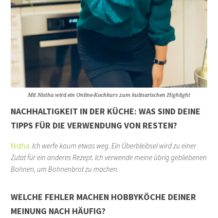
Mit Nistha wird ein Online-Kochkurs zum kulinarischen Highlight
NACHHALTIGKEIT IN DER KÜCHE: WAS SIND DEINE
TIPPS FÜR DIE VERWENDUNG VON RESTEN?
Nistha
:
Ich werfe kaum etwas weg. Ein Überbleibsel wird zu einer
Zutat für ein anderes Rezept. Ich verwende meine übrig gebliebenen
Bohnen, um Bohnenbrot zu machen.
WELCHE FEHLER MACHEN HOBBYKÖCHE DEINER
MEINUNG NACH HÄUFIG?