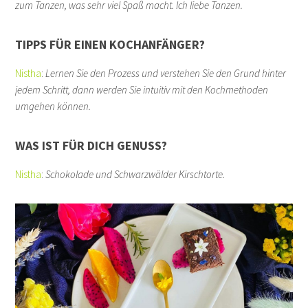
zum Tanzen, was sehr viel Spaß macht. Ich liebe Tanzen.
TIPPS FÜR EINEN KOCHANFÄNGER?
Nistha
:
Lernen Sie den Prozess und verstehen Sie den Grund hinter
jedem Schritt, dann werden Sie intuitiv mit den Kochmethoden
umgehen können.
WAS IST FÜR DICH GENUSS?
Nistha
:
Schokolade und Schwarzwälder Kirschtorte.