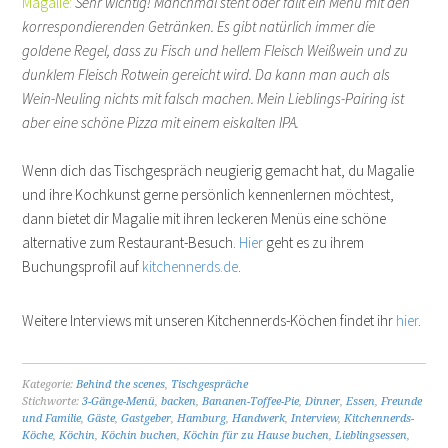
Magalie:
Sehr wichtig! Manchmal steht oder fällt ein Menü mit den
korrespondierenden Getränken. Es gibt natürlich immer die
goldene Regel, dass zu Fisch und hellem Fleisch Weißwein und zu
dunklem Fleisch Rotwein gereicht wird. Da kann man auch als
Wein-Neuling nichts mit falsch machen. Mein Lieblings-Pairing ist
aber eine schöne Pizza mit einem eiskalten IPA.
Wenn dich das Tischgespräch neugierig gemacht hat, du Magalie
und ihre Kochkunst gerne persönlich kennenlernen möchtest,
dann bietet dir Magalie mit ihren leckeren Menüs eine schöne
alternative zum Restaurant-Besuch.
Hier
geht es zu ihrem
Buchungsprofil auf
kitchennerds.de
.
Weitere Interviews mit unseren Kitchennerds-Köchen findet ihr
hier
.
Kategorie:
Behind the scenes
,
Tischgespräche
Stichworte:
3-Gänge-Menü
,
backen
,
Bananen-Toffee-Pie
,
Dinner
,
Essen
,
Freunde
und Familie
,
Gäste
,
Gastgeber
,
Hamburg
,
Handwerk
,
Interview
,
Kitchennerds-
Köche
,
Köchin
,
Köchin buchen
,
Köchin für zu Hause buchen
,
Lieblingsessen
,