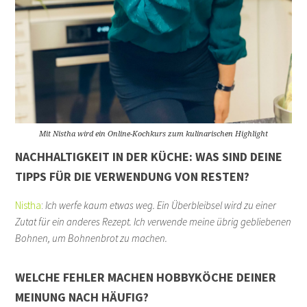
Mit Nistha wird ein Online-Kochkurs zum kulinarischen Highlight
NACHHALTIGKEIT IN DER KÜCHE: WAS SIND DEINE
TIPPS FÜR DIE VERWENDUNG VON RESTEN?
Nistha
:
Ich werfe kaum etwas weg. Ein Überbleibsel wird zu einer
Zutat für ein anderes Rezept. Ich verwende meine übrig gebliebenen
Bohnen, um Bohnenbrot zu machen.
WELCHE FEHLER MACHEN HOBBYKÖCHE DEINER
MEINUNG NACH HÄUFIG?