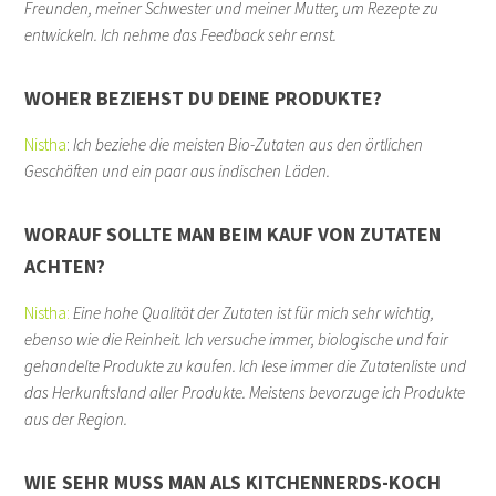
Freunden, meiner Schwester und meiner Mutter, um Rezepte zu
entwickeln. Ich nehme das Feedback sehr ernst.
WOHER BEZIEHST DU DEINE PRODUKTE?
Nistha
:
Ich beziehe die meisten Bio-Zutaten aus den örtlichen
Geschäften und ein paar aus indischen Läden.
WORAUF SOLLTE MAN BEIM KAUF VON ZUTATEN
ACHTEN?
Nistha:
Eine hohe Qualität der Zutaten ist für mich sehr wichtig,
ebenso wie die Reinheit. Ich versuche immer, biologische und fair
gehandelte Produkte zu kaufen. Ich lese immer die Zutatenliste und
das Herkunftsland aller Produkte. Meistens bevorzuge ich Produkte
aus der Region.
WIE SEHR MUSS MAN ALS KITCHENNERDS-KOCH