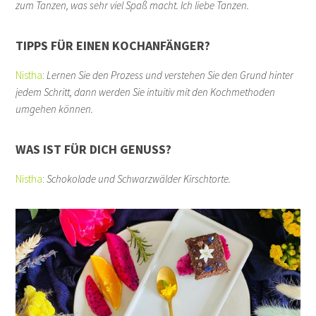
zum Tanzen, was sehr viel Spaß macht. Ich liebe Tanzen.
TIPPS FÜR EINEN KOCHANFÄNGER?
Nistha
:
Lernen Sie den Prozess und verstehen Sie den Grund hinter
jedem Schritt, dann werden Sie intuitiv mit den Kochmethoden
umgehen können.
WAS IST FÜR DICH GENUSS?
Nistha
:
Schokolade und Schwarzwälder Kirschtorte.