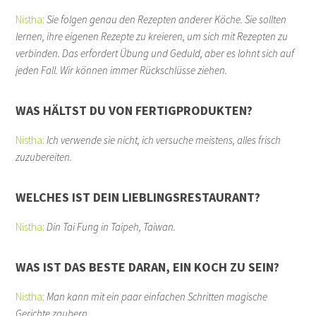
Nistha
:
Sie folgen genau den Rezepten anderer Köche. Sie sollten
lernen, ihre eigenen Rezepte zu kreieren, um sich mit Rezepten zu
verbinden. Das erfordert Übung und Geduld, aber es lohnt sich auf
jeden Fall. Wir können immer Rückschlüsse ziehen.
WAS HÄLTST DU VON FERTIGPRODUKTEN?
Nistha
:
Ich verwende sie nicht, ich versuche meistens, alles frisch
zuzubereiten.
WELCHES IST DEIN LIEBLINGSRESTAURANT?
Nistha
:
Din Tai Fung in Taipeh, Taiwan.
WAS IST DAS BESTE DARAN, EIN KOCH ZU SEIN?
Nistha
:
Man kann mit ein paar einfachen Schritten magische
Gerichte zaubern.