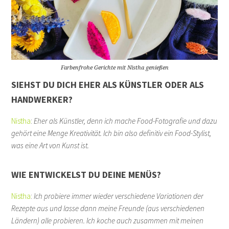
Farbenfrohe Gerichte mit Nistha genießen
SIEHST DU DICH EHER ALS KÜNSTLER ODER ALS
HANDWERKER?
Nistha
:
Eher als Künstler, denn ich mache Food-Fotografie und dazu
gehört eine Menge Kreativität. Ich bin also definitiv ein Food-Stylist,
was eine Art von Kunst ist.
WIE ENTWICKELST DU DEINE MENÜS?
Nistha
:
Ich probiere immer wieder verschiedene Variationen der
Rezepte aus und lasse dann meine Freunde (aus verschiedenen
Ländern) alle probieren. Ich koche auch zusammen mit meinen