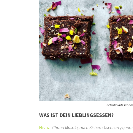
Schokolade ist de
WAS IST DEIN LIEBLINGSESSEN?
Nistha
:
Chana Masala, auch Kichererbsencurry genann