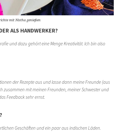
ichte mit Nistha genießen
ODER ALS HANDWERKER?
afie und dazu gehört eine Menge Kreativität. Ich bin also
ationen der Rezepte aus und lasse dann meine Freunde (aus
auch zusammen mit meinen Freunden, meiner Schwester und
das Feedback sehr ernst.
?
örtlichen Geschäften und ein paar aus indischen Läden.