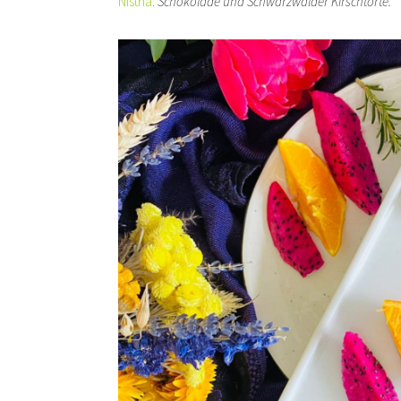
Nistha
:
Schokolade und Schwarzwälder Kirschtorte.