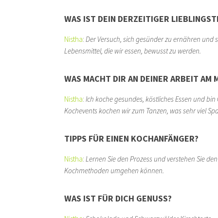
WAS IST DEIN DERZEITIGER LIEBLINGS
Nistha
:
Der Versuch, sich gesünder zu ernähren und 
Lebensmittel, die wir essen, bewusst zu werden.
WAS MACHT DIR AN DEINER ARBEIT AM M
Nistha
:
Ich koche gesundes, köstliches Essen und bin
Kochevents kochen wir zum Tanzen, was sehr viel Spa
TIPPS FÜR EINEN KOCHANFÄNGER?
Nistha
:
Lernen Sie den Prozess und verstehen Sie den 
Kochmethoden umgehen können.
WAS IST FÜR DICH GENUSS?