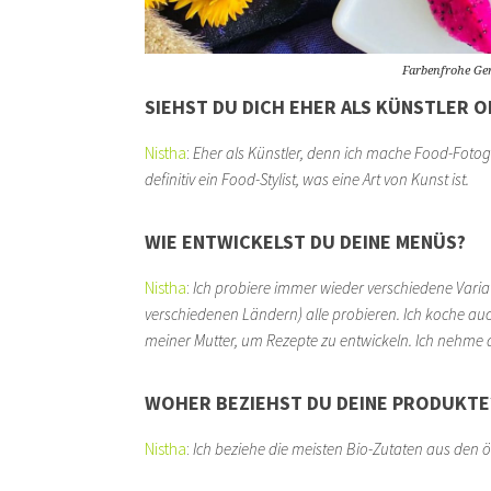
Farbenfrohe Ger
SIEHST DU DICH EHER ALS KÜNSTLER 
Nistha
:
Eher als Künstler, denn ich mache Food-Fotogr
definitiv ein Food-Stylist, was eine Art von Kunst ist.
WIE ENTWICKELST DU DEINE MENÜS?
Nistha
:
Ich probiere immer wieder verschiedene Vari
verschiedenen Ländern) alle probieren. Ich koche 
meiner Mutter, um Rezepte zu entwickeln. Ich nehme 
WOHER BEZIEHST DU DEINE PRODUKTE
Nistha
:
Ich beziehe die meisten Bio-Zutaten aus den 