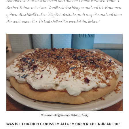
Bananen in Stücke schneiden und auf der Creme verteilen. Dann 1
Becher Sahne mit etwas Vanille steif schlagen und auf die Bananen
geben. Abschließend ca. 50g Schokolade grob raspeln und auf dem
Pie verstreuen. Ca. 1h kalt stellen. Ihr werdet ihn lieben!
Bananen-Toffee-Pie (Foto: privat)
WAS IST FÜR DICH GENUSS IM ALLGEMEINEN NICHT NUR AUF DIE