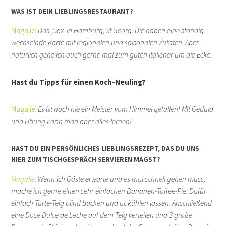
WAS IST DEIN LIEBLINGSRESTAURANT?
Magalie:
Das ‚Cox‘ in Hamburg, St.Georg. Die haben eine ständig
wechselnde Karte mit regionalen und saisonalen Zutaten. Aber
natürlich gehe ich auch gerne mal zum guten Italiener um die Ecke.
Hast du Tipps für einen Koch-Neuling?
Magalie:
Es ist noch nie ein Meister vom Himmel gefallen! Mit Geduld
und Übung kann man aber alles lernen!
HAST DU EIN PERSÖNLICHES LIEBLINGSREZEPT, DAS DU UNS
HIER ZUM TISCHGESPRÄCH SERVIEREN MAGST?
Magalie:
Wenn ich Gäste erwarte und es mal schnell gehen muss,
mache ich gerne einen sehr einfachen Bananen-Toffee-Pie. Dafür
einfach Tarte-Teig blind backen und abkühlen lassen. Anschließend
eine Dose Dulce de Leche auf dem Teig verteilen und 3 große