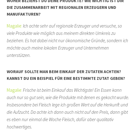
WOHER BEZIEHST DU DEINE PRODUKTE? WIE WICHTIG IST DIR
DIE ZUSAMMENARBEIT MIT REGIONALEN ERZEUGERN UND
MANUFAKTUREN?
Magalie:
Ich achte sehr auf regionale Erzeuger und versuche, so
viele Produkte wie möglich aus meinem direkten Umkreis zu
beziehen. Es hat dabei nicht nur ökonomische Gründe, sondern ich
möchte auch meine lokalen Erzeuger und Unternehmen
unterstützen.
WORAUF SOLLTE MAN BEIM EINKAUF DER ZUTATEN ACHTEN?
KANNST DU EIN BEISPIEL FÜR EINE BESTIMMTE ZUTAT GEBEN?
Magalie:
Frische ist beim Einkauf das Wichtigste! Ein Essen kann
auch nur so gut sein, wie die Produkte mit denen es gekocht wurde.
Insbesondere bei Fleisch lege ich großen Wert auf die Herkunft und
die Aufzucht. Da achte ich dann auch nicht auf den Preis, dann gibt
es eben nur einmal die Woche Fleisch, dafür aber qualitativ
hochwertiges.