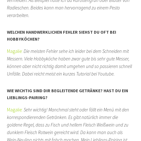
vermeiden. Als Beispiel hätte ich da Karottengrün oder Blätter von
Radieschen. Beides kann man hervorragend zu einem Pesto
verarbeiten.
WELCHEN HANDWERKLICHEN FEHLER SIEHST DU OFT BEI
HOBBYKÖCHEN?
Magalie:
Die meisten Fehler sehe ich leider bei dem Schneiden mit
Messern. Viele Hobbyköche haben zwar gute bis sehr gute Messer,
können aber nicht richtig damit umgehen und so passieren schnell
Unfälle. Dabei reicht meist ein kurzes Tutorial bei Youtube.
WIE WICHTIG SIND DIR BEGLEITENDE GETRÄNKE? HAST DU EIN
LIEBLINGS-PAIRING?
Magalie:
Sehr wichtig! Manchmal steht oder fällt ein Menü mit den
korrespondierenden Getränken. Es gibt natürlich immer die
goldene Regel, dass zu Fisch und hellem Fleisch Weißwein und zu
dunklem Fleisch Rotwein gereicht wird. Da kann man auch als
Wein-Neuling nichts mit falsch machen. Mein Lieblings-Pairing ist