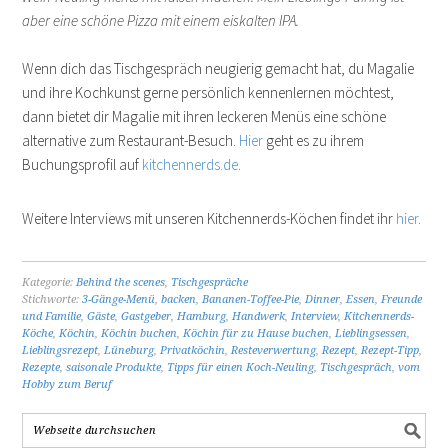
aber eine schöne Pizza mit einem eiskalten IPA.
Wenn dich das Tischgespräch neugierig gemacht hat, du Magalie
und ihre Kochkunst gerne persönlich kennenlernen möchtest,
dann bietet dir Magalie mit ihren leckeren Menüs eine schöne
alternative zum Restaurant-Besuch.
Hier
geht es zu ihrem
Buchungsprofil auf
kitchennerds.de
.
Weitere Interviews mit unseren Kitchennerds-Köchen findet ihr
hier
.
Kategorie:
Behind the scenes
,
Tischgespräche
Stichworte:
3-Gänge-Menü
,
backen
,
Bananen-Toffee-Pie
,
Dinner
,
Essen
,
Freunde
und Familie
,
Gäste
,
Gastgeber
,
Hamburg
,
Handwerk
,
Interview
,
Kitchennerds-
Köche
,
Köchin
,
Köchin buchen
,
Köchin für zu Hause buchen
,
Lieblingsessen
,
Lieblingsrezept
,
Lüneburg
,
Privatköchin
,
Resteverwertung
,
Rezept
,
Rezept-Tipp
,
Rezepte
,
saisonale Produkte
,
Tipps für einen Koch-Neuling
,
Tischgespräch
,
vom
Hobby zum Beruf