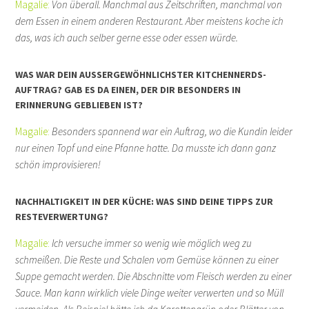
Magalie:
Von überall. Manchmal aus Zeitschriften, manchmal von
dem Essen in einem anderen Restaurant. Aber meistens koche ich
das, was ich auch selber gerne esse oder essen würde.
WAS WAR DEIN AUSSERGEWÖHNLICHSTER KITCHENNERDS-A
UFTRAG? GAB ES DA EINEN, DER DIR BESONDERS IN E
RINNERUNG GEBLIEBEN IST?
Magalie:
Besonders spannend war ein Auftrag, wo die Kundin leider
nur einen Topf und eine Pfanne hatte. Da musste ich dann ganz
schön improvisieren!
NACHHALTIGKEIT IN DER KÜCHE: WAS SIND DEINE TIPPS ZUR
RESTEVERWERTUNG?
Magalie:
Ich versuche immer so wenig wie möglich weg zu
schmeißen. Die Reste und Schalen vom Gemüse können zu einer
Suppe gemacht werden. Die Abschnitte vom Fleisch werden zu einer
Sauce. Man kann wirklich viele Dinge weiter verwerten und so Müll