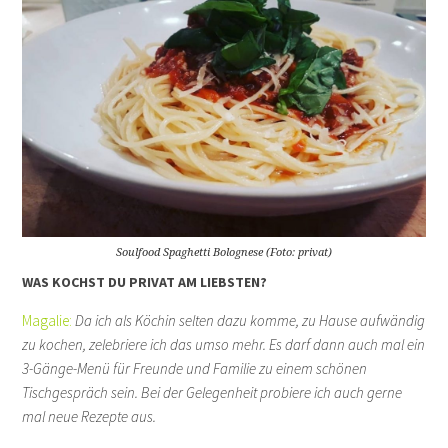
Soulfood Spaghetti Bolognese (Foto: privat)
WAS KOCHST DU PRIVAT AM LIEBSTEN?
Magalie:
Da ich als Köchin selten dazu komme, zu Hause aufwändig
zu kochen, zelebriere ich das umso mehr. Es darf dann auch mal ein
3-Gänge-Menü für Freunde und Familie zu einem schönen
Tischgespräch sein. Bei der Gelegenheit probiere ich auch gerne
mal neue Rezepte aus.