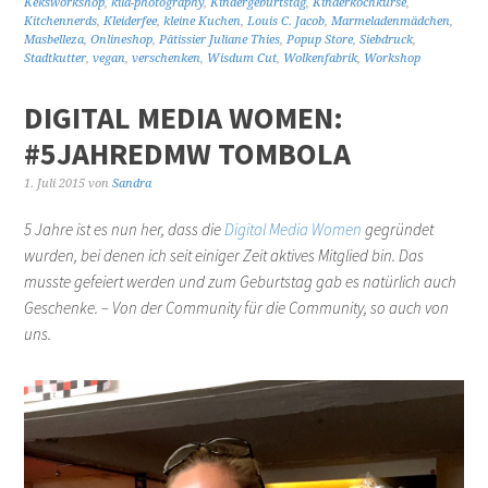
Keksworkshop
,
kila-photography
,
Kindergeburtstag
,
Kinderkochkurse
,
Kitchennerds
,
Kleiderfee
,
kleine Kuchen
,
Louis C. Jacob
,
Marmeladenmädchen
,
Masbelleza
,
Onlineshop
,
Pâtissier Juliane Thies
,
Popup Store
,
Siebdruck
,
Stadtkutter
,
vegan
,
verschenken
,
Wisdum Cut
,
Wolkenfabrik
,
Workshop
DIGITAL MEDIA WOMEN:
#5JAHREDMW TOMBOLA
1. Juli 2015
von
Sandra
5 Jahre ist es nun her, dass die
Digital Media Women
gegründet
wurden, bei denen ich seit einiger Zeit aktives Mitglied bin. Das
musste gefeiert werden und zum Geburtstag gab es natürlich auch
Geschenke. – Von der Community für die Community, so auch von
uns.