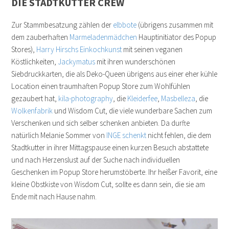
DIE STADTKUTTER CREW
Zur Stammbesatzung zählen der
elbbote
(übrigens zusammen mit
dem zauberhaften
Marmeladenmädchen
Hauptinitiator des Popup
Stores),
Harry Hirschs Einkochkunst
mit seinen veganen
Köstlichkeiten,
Jackymatus
mit ihren wunderschönen
Siebdruckkarten, die als Deko-Queen übrigens aus einer eher kühle
Location einen traumhaften Popup Store zum Wohlfühlen
gezaubert hat,
kila-photography
, die
Kleiderfee
,
Masbelleza
, die
Wolkenfabrik
und Wisdom Cut, die viele wunderbare Sachen zum
Verschenken und sich selber schenken anbieten. Da durfte
natürlich Melanie Sommer von
INGE schenkt
nicht fehlen, die dem
Stadtkutter in ihrer Mittagspause einen kurzen Besuch abstattete
und nach Herzenslust auf der Suche nach individuellen
Geschenken im Popup Store herumstöberte. Ihr heißer Favorit, eine
kleine Obstkiste von Wisdom Cut, sollte es dann sein, die sie am
Ende mit nach Hause nahm.