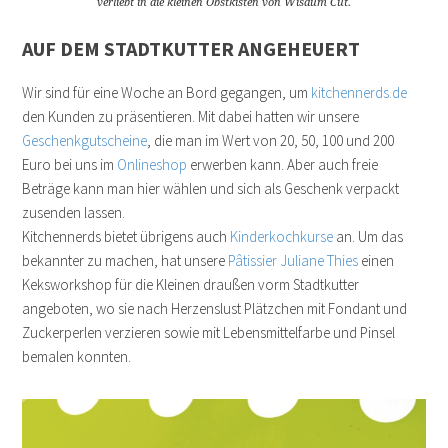
verliebt in die kleinen Obstkisten von Wisdum Cut.
AUF DEM STADTKUTTER ANGEHEUERT
Wir sind für eine Woche an Bord gegangen, um
kitchennerds.de
den Kunden zu präsentieren. Mit dabei hatten wir unsere
Geschenkgutscheine
, die man im Wert von 20, 50, 100 und 200
Euro bei uns im
Onlineshop
erwerben kann. Aber auch freie
Beträge kann man hier wählen und sich als Geschenk verpackt
zusenden lassen.
Kitchennerds bietet übrigens auch
Kinderkochkurse
an. Um das
bekannter zu machen, hat unsere
Pâtissier Juliane Thies
einen
Keksworkshop für die Kleinen draußen vorm Stadtkutter
angeboten, wo sie nach Herzenslust Plätzchen mit Fondant und
Zuckerperlen verzieren sowie mit Lebensmittelfarbe und Pinsel
bemalen konnten.