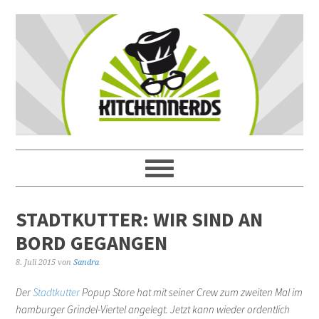
STADTKUTTER: WIR SIND AN
BORD GEGANGEN
8. Juli 2015
von
Sandra
Der
Stadtkutter
Popup Store hat mit seiner Crew zum zweiten Mal im
hamburger Grindel-Viertel angelegt. Jetzt kann wieder ordentlich