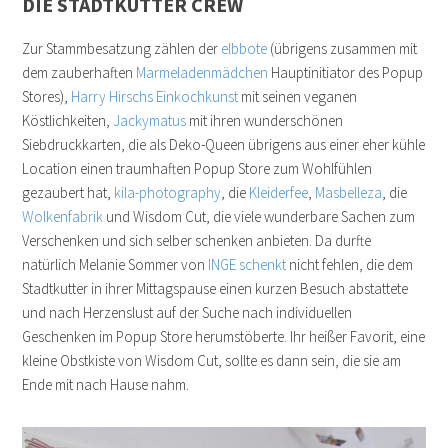
DIE STADTKUTTER CREW
Zur Stammbesatzung zählen der
elbbote
(übrigens zusammen mit
dem zauberhaften
Marmeladenmädchen
Hauptinitiator des Popup
Stores),
Harry Hirschs Einkochkunst
mit seinen veganen
Köstlichkeiten,
Jackymatus
mit ihren wunderschönen
Siebdruckkarten, die als Deko-Queen übrigens aus einer eher kühle
Location einen traumhaften Popup Store zum Wohlfühlen
gezaubert hat,
kila-photography
, die
Kleiderfee
,
Masbelleza
, die
Wolkenfabrik
und Wisdom Cut, die viele wunderbare Sachen zum
Verschenken und sich selber schenken anbieten. Da durfte
natürlich Melanie Sommer von
INGE schenkt
nicht fehlen, die dem
Stadtkutter in ihrer Mittagspause einen kurzen Besuch abstattete
und nach Herzenslust auf der Suche nach individuellen
Geschenken im Popup Store herumstöberte. Ihr heißer Favorit, eine
kleine Obstkiste von Wisdom Cut, sollte es dann sein, die sie am
Ende mit nach Hause nahm.