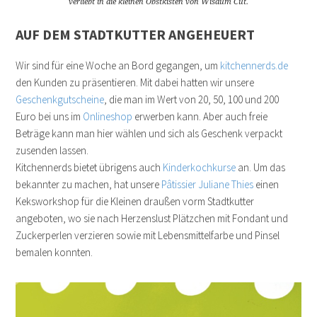
verliebt in die kleinen Obstkisten von Wisdum Cut.
AUF DEM STADTKUTTER ANGEHEUERT
Wir sind für eine Woche an Bord gegangen, um
kitchennerds.de
den Kunden zu präsentieren. Mit dabei hatten wir unsere
Geschenkgutscheine
, die man im Wert von 20, 50, 100 und 200
Euro bei uns im
Onlineshop
erwerben kann. Aber auch freie
Beträge kann man hier wählen und sich als Geschenk verpackt
zusenden lassen.
Kitchennerds bietet übrigens auch
Kinderkochkurse
an. Um das
bekannter zu machen, hat unsere
Pâtissier Juliane Thies
einen
Keksworkshop für die Kleinen draußen vorm Stadtkutter
angeboten, wo sie nach Herzenslust Plätzchen mit Fondant und
Zuckerperlen verzieren sowie mit Lebensmittelfarbe und Pinsel
bemalen konnten.