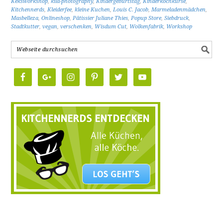
Keksworkshop
,
kila-photography
,
Kindergeburtstag
,
Kinderkochkurse
,
Kitchennerds
,
Kleiderfee
,
kleine Kuchen
,
Louis C. Jacob
,
Marmeladenmädchen
,
Masbelleza
,
Onlineshop
,
Pâtissier Juliane Thies
,
Popup Store
,
Siebdruck
,
Stadtkutter
,
vegan
,
verschenken
,
Wisdum Cut
,
Wolkenfabrik
,
Workshop