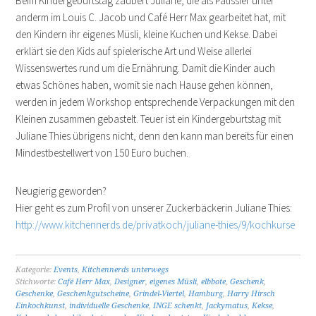
Beim Kindergeburtstag zaubert Juliane, die als Pâtissier unter
anderm im Louis C. Jacob und Café Herr Max gearbeitet hat, mit
den Kindern ihr eigenes Müsli, kleine Kuchen und Kekse. Dabei
erklärt sie den Kids auf spielerische Art und Weise allerlei
Wissenswertes rund um die Ernährung. Damit die Kinder auch
etwas Schönes haben, womit sie nach Hause gehen können,
werden in jedem Workshop entsprechende Verpackungen mit den
Kleinen zusammen gebastelt. Teuer ist ein Kindergeburtstag mit
Juliane Thies übrigens nicht, denn den kann man bereits für einen
Mindestbestellwert von 150 Euro buchen.
Neugierig geworden?
Hier geht es zum Profil von unserer Zuckerbäckerin Juliane Thies:
http://www.kitchennerds.de/privatkoch/juliane-thies/9/kochkurse
Kategorie:
Events
,
Kitchennerds unterwegs
Stichworte:
Café Herr Max
,
Designer
,
eigenes Müsli
,
elbbote
,
Geschenk
,
Geschenke
,
Geschenkgutscheine
,
Grindel-Viertel
,
Hamburg
,
Harry Hirsch
Einkochkunst
,
individuelle Geschenke
,
INGE schenkt
,
Jackymatus
,
Kekse
,