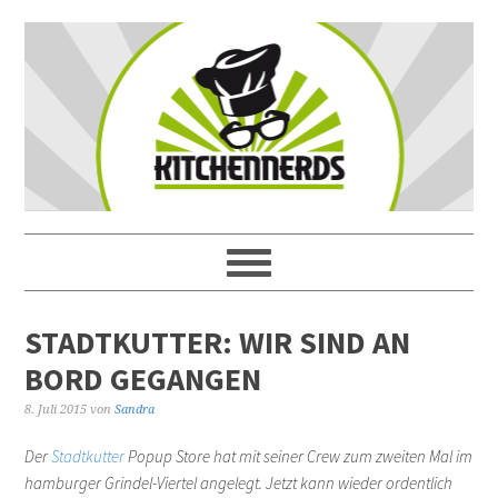
STADTKUTTER: WIR SIND AN
BORD GEGANGEN
8. Juli 2015
von
Sandra
Der
Stadtkutter
Popup Store hat mit seiner Crew zum zweiten Mal im
hamburger Grindel-Viertel angelegt. Jetzt kann wieder ordentlich