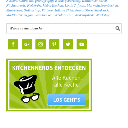
Keksworkshop
,
kila-photography
,
Kindergeburtstag
,
Kinderkochkurse
,
Kitchennerds
,
Kleiderfee
,
kleine Kuchen
,
Louis C. Jacob
,
Marmeladenmädchen
,
Masbelleza
,
Onlineshop
,
Pâtissier Juliane Thies
,
Popup Store
,
Siebdruck
,
Stadtkutter
,
vegan
,
verschenken
,
Wisdum Cut
,
Wolkenfabrik
,
Workshop