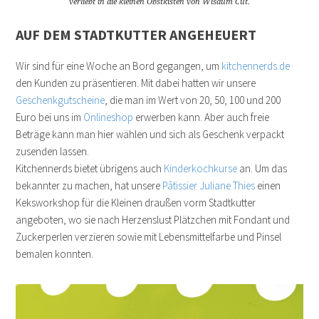
verliebt in die kleinen Obstkisten von Wisdum Cut.
AUF DEM STADTKUTTER ANGEHEUERT
Wir sind für eine Woche an Bord gegangen, um
kitchennerds.de
den Kunden zu präsentieren. Mit dabei hatten wir unsere
Geschenkgutscheine
, die man im Wert von 20, 50, 100 und 200
Euro bei uns im
Onlineshop
erwerben kann. Aber auch freie
Beträge kann man hier wählen und sich als Geschenk verpackt
zusenden lassen.
Kitchennerds bietet übrigens auch
Kinderkochkurse
an. Um das
bekannter zu machen, hat unsere
Pâtissier Juliane Thies
einen
Keksworkshop für die Kleinen draußen vorm Stadtkutter
angeboten, wo sie nach Herzenslust Plätzchen mit Fondant und
Zuckerperlen verzieren sowie mit Lebensmittelfarbe und Pinsel
bemalen konnten.