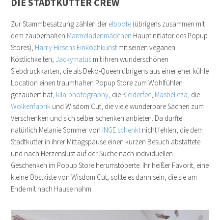
DIE STADTKUTTER CREW
Zur Stammbesatzung zählen der
elbbote
(übrigens zusammen mit
dem zauberhaften
Marmeladenmädchen
Hauptinitiator des Popup
Stores),
Harry Hirschs Einkochkunst
mit seinen veganen
Köstlichkeiten,
Jackymatus
mit ihren wunderschönen
Siebdruckkarten, die als Deko-Queen übrigens aus einer eher kühle
Location einen traumhaften Popup Store zum Wohlfühlen
gezaubert hat,
kila-photography
, die
Kleiderfee
,
Masbelleza
, die
Wolkenfabrik
und Wisdom Cut, die viele wunderbare Sachen zum
Verschenken und sich selber schenken anbieten. Da durfte
natürlich Melanie Sommer von
INGE schenkt
nicht fehlen, die dem
Stadtkutter in ihrer Mittagspause einen kurzen Besuch abstattete
und nach Herzenslust auf der Suche nach individuellen
Geschenken im Popup Store herumstöberte. Ihr heißer Favorit, eine
kleine Obstkiste von Wisdom Cut, sollte es dann sein, die sie am
Ende mit nach Hause nahm.