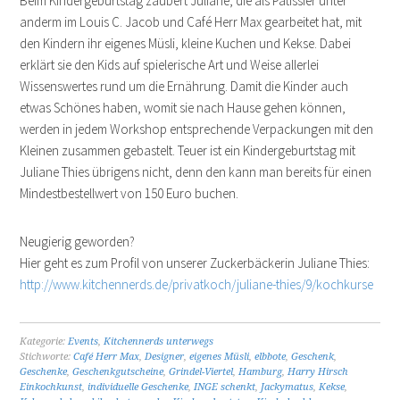
Beim Kindergeburtstag zaubert Juliane, die als Pâtissier unter
anderm im Louis C. Jacob und Café Herr Max gearbeitet hat, mit
den Kindern ihr eigenes Müsli, kleine Kuchen und Kekse. Dabei
erklärt sie den Kids auf spielerische Art und Weise allerlei
Wissenswertes rund um die Ernährung. Damit die Kinder auch
etwas Schönes haben, womit sie nach Hause gehen können,
werden in jedem Workshop entsprechende Verpackungen mit den
Kleinen zusammen gebastelt. Teuer ist ein Kindergeburtstag mit
Juliane Thies übrigens nicht, denn den kann man bereits für einen
Mindestbestellwert von 150 Euro buchen.
Neugierig geworden?
Hier geht es zum Profil von unserer Zuckerbäckerin Juliane Thies:
http://www.kitchennerds.de/privatkoch/juliane-thies/9/kochkurse
Kategorie:
Events
,
Kitchennerds unterwegs
Stichworte:
Café Herr Max
,
Designer
,
eigenes Müsli
,
elbbote
,
Geschenk
,
Geschenke
,
Geschenkgutscheine
,
Grindel-Viertel
,
Hamburg
,
Harry Hirsch
Einkochkunst
,
individuelle Geschenke
,
INGE schenkt
,
Jackymatus
,
Kekse
,