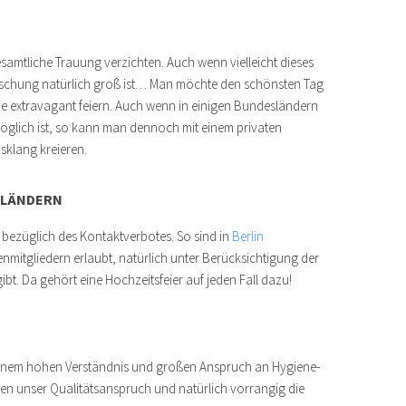
esamtliche Trauung verzichten. Auch wenn vielleicht dieses
äuschung natürlich groß ist… Man möchte den schönsten Tag
ie extravagant feiern. Auch wenn in einigen Bundesländern
möglich ist, so kann man dennoch mit einem privaten
klang kreieren.
SLÄNDERN
 bezüglich des Kontaktverbotes. So sind in
Berlin
mitgliedern erlaubt, natürlich unter Berücksichtigung der
bt. Da gehört eine Hochzeitsfeier auf jeden Fall dazu!
inem hohen Verständnis und großen Anspruch an Hygiene-
n unser Qualitätsanspruch und natürlich vorrangig die