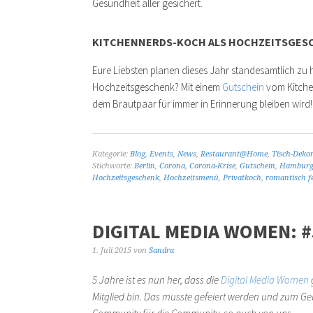
Gesundheit aller gesichert.
KITCHENNERDS-KOCH ALS HOCHZEITSGES
Eure Liebsten planen dieses Jahr standesamtlich zu
Hochzeitsgeschenk? Mit einem
Gutschein
vom Kitche
dem Brautpaar für immer in Erinnerung bleiben wird!
Kategorie:
Blog
,
Events
,
News
,
Restaurant@Home
,
Tisch-Deko
Stichworte:
Berlin
,
Corona
,
Corona-Krise
,
Gutschein
,
Hambur
Hochzeitsgeschenk
,
Hochzeitsmenü
,
Privatkoch
,
romantisch f
DIGITAL MEDIA WOMEN:
1. Juli 2015
von
Sandra
5 Jahre ist es nun her, dass die
Digital Media Women
g
Mitglied bin. Das musste gefeiert werden und zum Ge