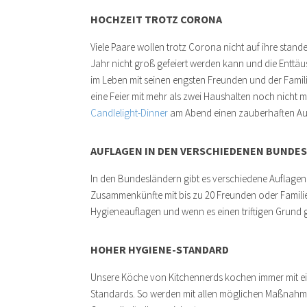
HOCHZEIT TROTZ CORONA
Viele Paare wollen trotz Corona nicht auf ihre stand
Jahr nicht groß gefeiert werden kann und die Entt
im Leben mit seinen engsten Freunden und der Famil
eine Feier mit mehr als zwei Haushalten noch nicht 
Candlelight-Dinner
am Abend einen zauberhaften Aus
AUFLAGEN IN DEN VERSCHIEDENEN BUNDE
In den Bundesländern gibt es verschiedene Auflagen
Zusammenkünfte mit bis zu 20 Freunden oder Familien
Hygieneauflagen und wenn es einen triftigen Grund gi
HOHER HYGIENE-STANDARD
Unsere Köche von Kitchennerds kochen immer mit e
Standards. So werden mit allen möglichen Maßnahme