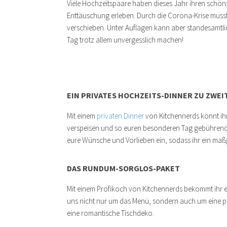
Viele Hochzeitspaare haben dieses Jahr ihren schön
Enttäuschung erleben. Durch die Corona-Krise musst
verschieben. Unter Auflagen kann aber standesamtli
Tag trotz allem unvergesslich machen!
EIN PRIVATES HOCHZEITS-DINNER ZU ZWEI
Mit einem
privaten Dinner
von Kitchennerds könnt ihr
verspeisen und so euren besonderen Tag gebührend f
eure Wünsche und Vorlieben ein, sodass ihr ein m
DAS RUNDUM-SORGLOS-PAKET
Mit einem Profikoch von Kitchennerds bekommt ihr 
uns nicht nur um das Menü, sondern auch um eine
eine romantische Tischdeko.