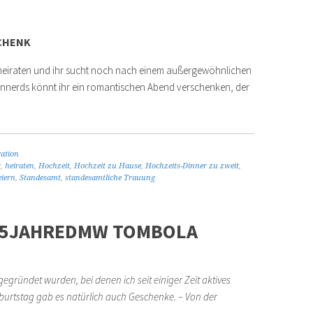
CHENK
 heiraten und ihr sucht noch nach einem außergewöhnlichen
nnerds könnt ihr ein romantischen Abend verschenken, der
ration
g
,
heiraten
,
Hochzeit
,
Hochzeit zu Hause
,
Hochzeits-Dinner zu zweit
,
eiern
,
Standesamt
,
standesamtliche Trauung
 #5JAHREDMW TOMBOLA
egründet wurden, bei denen ich seit einiger Zeit aktives
burtstag gab es natürlich auch Geschenke. – Von der