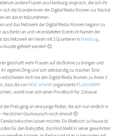
 wiederum andere Frauen aus Hamburg ansprach, die sich ihr
n sich die Gründerinnen der Digital Media Women zur Nächst
en ein daran teilzunehmen.
 rum und das Netzwerk der Digital Media Women begann zu
n aus Berlin an und veranstalteten Events im Namen der
st das Netzwerk ein Verein mit 5 Quartieren in
Hamburg
,
 musste gefeiert werden! 🙂
hren geschafft mehr Frauen auf die Bühne zu bringen und
 ihr eigenes Ding und sich selbständig zu machen. Eine
h entschieden mich bei den Digital Media Women zu ihrem 5
n, dass die von
INGE schenkt
organisierte
#5JahreDMW
tschein, womit man sich einen Privatkoch für Zuhause
der Preis ging an eine junge Mutter, die sich nun endlich in
– Herzlichen Glückwunsch noch einmal! 🙂
 Familie bekochen lassen möchte. Ein Mietkoch zu Hause ist
Kosten für den Babysitter, das Kind bleibt in seiner gewohnten
se genießen können. Im Restaurant ist es ja besonders mit