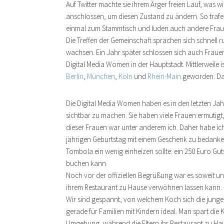
Auf Twitter machte sie ihrem Ärger freien Lauf, was
anschlossen, um diesen Zustand zu ändern. So trafe
einmal zum Stammtisch und luden auch andere Frau
Die Treffen der Gemeinschaft sprachen sich schnell
wachsen. Ein Jahr später schlossen sich auch Fraue
Digital Media Women in der Hauptstadt. Mittlerweile i
Berlin
,
München
,
Köln
und
Rhein-Main
geworden. Das
Die Digital Media Women haben es in den letzten Ja
sichtbar zu machen. Sie haben viele Frauen ermutigt,
dieser Frauen war unter anderem ich. Daher habe ic
jährigen Geburtstag mit einem Geschenk zu bedanke
Tombola ein wenig einheizen sollte: ein 250 Euro Gu
buchen kann.
Noch vor der offiziellen Begrüßung war es soweit und 
ihrem Restaurant zu Hause verwöhnen lassen kann. 
Wir sind gespannt, von welchem Koch sich die junge
gerade für Familien mit Kindern ideal. Man spart die 
Umgebung, während die Eltern ihr Restaurant zu Hau