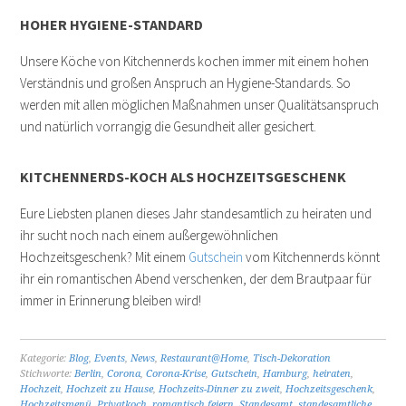
HOHER HYGIENE-STANDARD
Unsere Köche von Kitchennerds kochen immer mit einem hohen
Verständnis und großen Anspruch an Hygiene-Standards. So
werden mit allen möglichen Maßnahmen unser Qualitätsanspruch
und natürlich vorrangig die Gesundheit aller gesichert.
KITCHENNERDS-KOCH ALS HOCHZEITSGESCHENK
Eure Liebsten planen dieses Jahr standesamtlich zu heiraten und
ihr sucht noch nach einem außergewöhnlichen
Hochzeitsgeschenk? Mit einem
Gutschein
vom Kitchennerds könnt
ihr ein romantischen Abend verschenken, der dem Brautpaar für
immer in Erinnerung bleiben wird!
Kategorie:
Blog
,
Events
,
News
,
Restaurant@Home
,
Tisch-Dekoration
Stichworte:
Berlin
,
Corona
,
Corona-Krise
,
Gutschein
,
Hamburg
,
heiraten
,
Hochzeit
,
Hochzeit zu Hause
,
Hochzeits-Dinner zu zweit
,
Hochzeitsgeschenk
,
Hochzeitsmenü
,
Privatkoch
,
romantisch feiern
,
Standesamt
,
standesamtliche