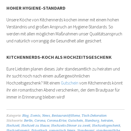
HOHER HYGIENE-STANDARD
Unsere Köche von Kitchennerds kochen immer mit einem hohen
Verständnis und großen Anspruch an Hygiene-Standards. So
werden mit allen möglichen Maßnahmen unser Qualitätsanspruch
und natürlich vorrangig die Gesundheit aller gesichert.
KITCHENNERDS-KOCH ALS HOCHZEITSGESCHENK
Eure Liebsten planen dieses Jahr standesamtlich zu heiraten und
ihr sucht noch nach einem außergewöhnlichen
Hochzeitsgeschenk? Mit einem
Gutschein
vom Kitchennerds könnt
ihr ein romantischen Abend verschenken, der dem Brautpaar für
immer in Erinnerung bleiben wird!
Kategorie:
Blog
,
Events
,
News
,
Restaurant@Home
,
Tisch-Dekoration
Stichworte:
Berlin
,
Corona
,
Corona-Krise
,
Gutschein
,
Hamburg
,
heiraten
,
Hochzeit
,
Hochzeit zu Hause
,
Hochzeits-Dinner zu zweit
,
Hochzeitsgeschenk
,
Hochzeitsmenü
,
Privatkoch
,
romantisch feiern
,
Standesamt
,
standesamtliche