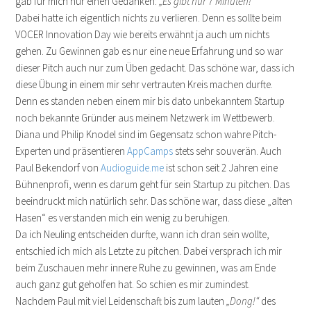
gab für mich nur einen Gedanken:
„Es gibt nur 7 Minuten!“
Dabei hatte ich eigentlich nichts zu verlieren. Denn es sollte beim
VOCER Innovation Day wie bereits erwähnt ja auch um nichts
gehen. Zu Gewinnen gab es nur eine neue Erfahrung und so war
dieser Pitch auch nur zum Üben gedacht. Das schöne war, dass ich
diese Übung in einem mir sehr vertrauten Kreis machen durfte.
Denn es standen neben einem mir bis dato unbekanntem Startup
noch bekannte Gründer aus meinem Netzwerk im Wettbewerb.
Diana und Philip Knodel sind im Gegensatz schon wahre Pitch-
Experten und präsentieren
AppCamps
stets sehr souverän. Auch
Paul Bekendorf von
Audioguide.me
ist schon seit 2 Jahren eine
Bühnenprofi, wenn es darum geht für sein Startup zu pitchen. Das
beeindruckt mich natürlich sehr. Das schöne war, dass diese „alten
Hasen“ es verstanden mich ein wenig zu beruhigen.
Da ich Neuling entscheiden durfte, wann ich dran sein wollte,
entschied ich mich als Letzte zu pitchen. Dabei versprach ich mir
beim Zuschauen mehr innere Ruhe zu gewinnen, was am Ende
auch ganz gut geholfen hat. So schien es mir zumindest.
Nachdem Paul mit viel Leidenschaft bis zum lauten
„Dong!“
des