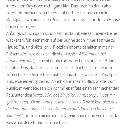
Innovation Day noch nicht ganz klar. Das löste ich dann aber
sofort mit meiner Präsentation auf und stellte unseren Online-
Marktplatz, wo man einen Privatkoch oder Kochkurs für zu Hause
buchen kann, vor.
Anfangs war ich dann schon sehr erstaunt, wie sehr meine Beine
wackelten, fühle ich mich auf der Bühne doch immer fast wie zu
Hause. Tja, und plötzlich… Plötzlich ertönte es mitten in meiner
Präsentation wie aus dem Nichts
„Herzlich Willkommen bei
audioguide.me“
, in nicht unüberhörbarer Lautstärke zur Bühne
hinüber. Ups, dachte ich mir und schielte leicht hilfesuchend zum
Tontechniker. Denn ich vermutete, dass ihm etwas beim Mischpult
ausversehen entglitten ist. Als ich dann meinen Blick wieder zum
Publikum wendete, sah ich vor mir ebenfalls einen sehr lachenden
Paul unter dem Motto,
„Oh, das bin ja ich! Ähm, sorry…“
, vor mir
gestikulieren.
„Okay, kann passieren. Also bloß nicht komplett aus
der Fassung bringen lassen. Augen zu und durch. Du hast nur 7
Minuten!“
, hörte ich meine innere Stimme sagen und versuchte das
Beste aus der Situation zu machen.