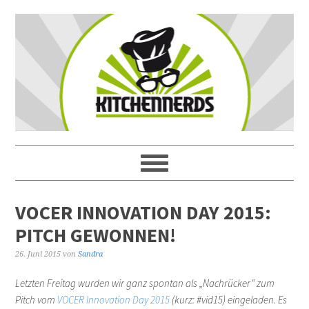
VOCER INNOVATION DAY 2015:
PITCH GEWONNEN!
26. Juni 2015
von
Sandra
Letzten Freitag wurden wir ganz spontan als „Nachrücker“ zum
Pitch vom
VOCER Innovation Day 2015
(kurz: #vid15) eingeladen. Es