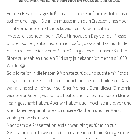
Im Gespräch mit der Jury beim Pitch am VOCER Innovation Day.
Für den Rest des Tages ließ ich alles andere auf meiner ToDo-Liste
stehen und liegen. Denn ich musste mich dem Erstellen eines noch
nicht vorhandenen Pitchdecks widmen. Da wir nicht vor
Investoren, sondern beim VOCER Innovation Day vor der Presse
pitchen sollten, entschied ich mich dafür, dass statt Text nur Bilder
die einzelnen Folien zieren. Schließlich galt es hier unsere Startup-
Story zu erzählen und ein Bild sagt ja bekanntlich mehr als 1.000
Worte. 😉
So blickte ich in die letzten 9 Monate zurück und suchte mir Fotos
aus, die unsere Zeit nach dem Launch am besten abbildeten. Das
war alleine schon ein sehr schöner Moment. Denn dieser führte mir
wieder vor Augen, was wir bis heute schon alles in unserem kleinen
Team geschafft haben. Aber wir haben auch noch sehr viel vor und
sind daher gespannt, wie sich unsere Plattform und der Markt
künftig entwickeln wird.
Nachdem die Präsentation erstellt war, ging es für mich zur
Generalprobe mit zweien meiner erfahreneren Team-Kollegen, die