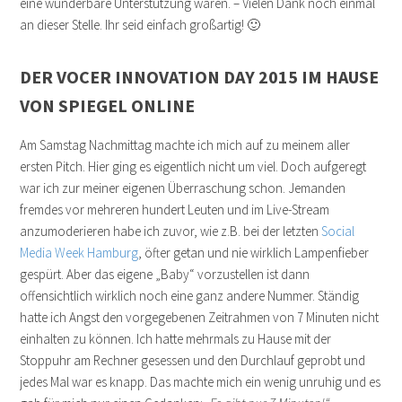
eine wunderbare Unterstützung waren. – Vielen Dank noch einmal
an dieser Stelle. Ihr seid einfach großartig! 🙂
DER VOCER INNOVATION DAY 2015 IM HAUSE
VON SPIEGEL ONLINE
Am Samstag Nachmittag machte ich mich auf zu meinem aller
ersten Pitch. Hier ging es eigentlich nicht um viel. Doch aufgeregt
war ich zur meiner eigenen Überraschung schon. Jemanden
fremdes vor mehreren hundert Leuten und im Live-Stream
anzumoderieren habe ich zuvor, wie z.B. bei der letzten
Social
Media Week Hamburg
, öfter getan und nie wirklich Lampenfieber
gespürt. Aber das eigene „Baby“ vorzustellen ist dann
offensichtlich wirklich noch eine ganz andere Nummer. Ständig
hatte ich Angst den vorgegebenen Zeitrahmen von 7 Minuten nicht
einhalten zu können. Ich hatte mehrmals zu Hause mit der
Stoppuhr am Rechner gesessen und den Durchlauf geprobt und
jedes Mal war es knapp. Das machte mich ein wenig unruhig und es