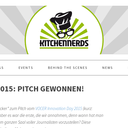
GS
EVENTS
BEHIND THE SCENES
NEWS
2015: PITCH GEWONNEN!
ücker“ zum Pitch vom
VOCER Innovation Day 2015
(kurz:
, aber es war die erste, die wir annahmen, denn wann hat man
em ganzen Saal voller Journalisten vorzustellen? Diese