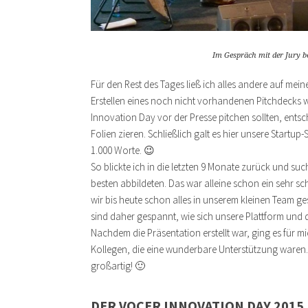
Im Gespräch mit der Jury 
Für den Rest des Tages ließ ich alles andere auf mei
Erstellen eines noch nicht vorhandenen Pitchdecks 
Innovation Day vor der Presse pitchen sollten, entschi
Folien zieren. Schließlich galt es hier unsere Startup
1.000 Worte. 😉
So blickte ich in die letzten 9 Monate zurück und su
besten abbildeten. Das war alleine schon ein sehr s
wir bis heute schon alles in unserem kleinen Team g
sind daher gespannt, wie sich unsere Plattform und d
Nachdem die Präsentation erstellt war, ging es für 
Kollegen, die eine wunderbare Unterstützung waren. –
großartig! 🙂
DER VOCER INNOVATION DAY 2015 