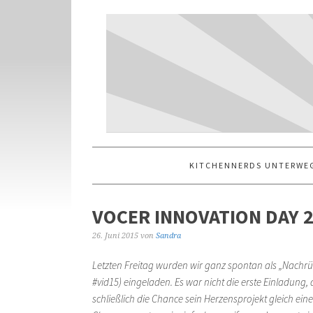
KITCHENNERDS UNTERWE
VOCER INNOVATION DAY 
26. Juni 2015
von
Sandra
Letzten Freitag wurden wir ganz spontan als „Nachr
#vid15) eingeladen. Es war nicht die erste Einladung
schließlich die Chance sein Herzensprojekt gleich ein