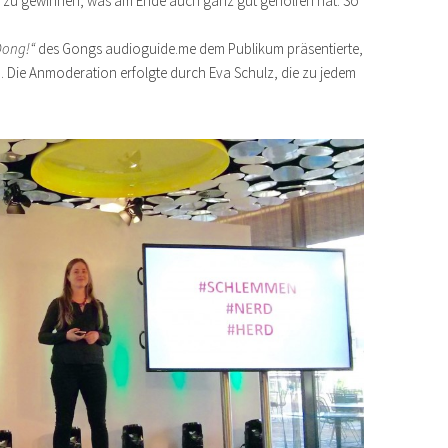
 zu gewinnen, was am Ende auch ganz gut geholfen hat. So
Dong!“
des Gongs audioguide.me dem Publikum präsentierte,
en. Die Anmoderation erfolgte durch Eva Schulz, die zu jedem