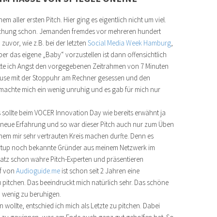
aller ersten Pitch. Hier ging es eigentlich nicht um viel.
schung schon. Jemanden fremdes vor mehreren hundert
uvor, wie z.B. bei der letzten
Social Media Week Hamburg
,
ber das eigene „Baby“ vorzustellen ist dann offensichtlich
tte ich Angst den vorgegebenen Zeitrahmen von 7 Minuten
Hause mit der Stoppuhr am Rechner gesessen und den
machte mich ein wenig unruhig und es gab für mich nur
es sollte beim VOCER Innovation Day wie bereits erwähnt ja
 neue Erfahrung und so war dieser Pitch auch nur zum Üben
nem mir sehr vertrauten Kreis machen durfte. Denn es
rtup noch bekannte Gründer aus meinem Netzwerk im
atz schon wahre Pitch-Experten und präsentieren
rf von
Audioguide.me
ist schon seit 2 Jahren eine
 pitchen. Das beeindruckt mich natürlich sehr. Das schöne
n wenig zu beruhigen.
 wollte, entschied ich mich als Letzte zu pitchen. Dabei