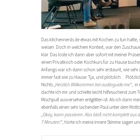
Das kitchennerds.de etwas mit Kochen zu tun hatte, 
weisen. Doch in welchem Kontext, war den Zuschaue
klar. Das löste ich dann aber sofort mit meiner Präs
einen Privatkoch oder Kochkurs für zu Hause buche
Anfangs war ich dann schon sehr erstaunt, wie sehr
immer fast wie zu Hause. Tja, und plötzlich… Plötzli
Nichts
„Herzlich Willkommen bei audioguide.me“
, in
dachte ich mir und schielte leicht hilfesuchend zum 
Mischpult ausversehen entglitten ist. Als ich dann m
ebenfalls einen sehr lachenden Paul unter dem Mott
„Okay, kann passieren. Also bloß nicht komplett aus
7 Minuten!“
, hörte ich meine innere Stimme sagen un