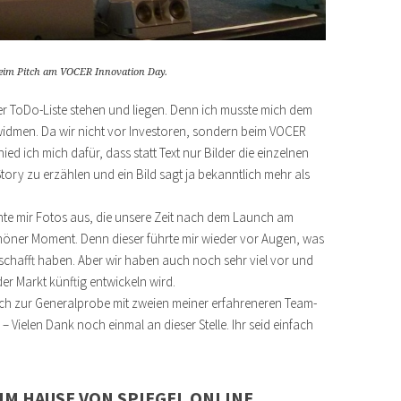
beim Pitch am VOCER Innovation Day.
ner ToDo-Liste stehen und liegen. Denn ich musste mich dem
widmen. Da wir nicht vor Investoren, sondern beim VOCER
ed ich mich dafür, dass statt Text nur Bilder die einzelnen
-Story zu erzählen und ein Bild sagt ja bekanntlich mehr als
chte mir Fotos aus, die unsere Zeit nach dem Launch am
chöner Moment. Denn dieser führte mir wieder vor Augen, was
eschafft haben. Aber wir haben auch noch sehr viel vor und
er Markt künftig entwickeln wird.
mich zur Generalprobe mit zweien meiner erfahreneren Team-
 Vielen Dank noch einmal an dieser Stelle. Ihr seid einfach
IM HAUSE VON SPIEGEL ONLINE