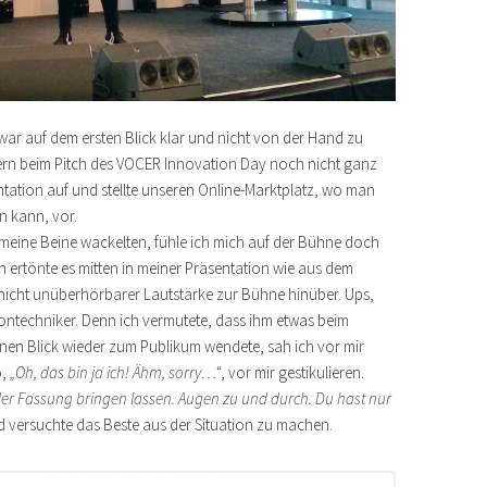
war auf dem ersten Blick klar und nicht von der Hand zu
rn beim Pitch des VOCER Innovation Day noch nicht ganz
entation auf und stellte unseren Online-Marktplatz, wo man
n kann, vor.
 meine Beine wackelten, fühle ich mich auf der Bühne doch
ch ertönte es mitten in meiner Präsentation wie aus dem
 nicht unüberhörbarer Lautstärke zur Bühne hinüber. Ups,
Tontechniker. Denn ich vermutete, dass ihm etwas beim
einen Blick wieder zum Publikum wendete, sah ich vor mir
o,
„Oh, das bin ja ich! Ähm, sorry…“
, vor mir gestikulieren.
 der Fassung bringen lassen. Augen zu und durch. Du hast nur
d versuchte das Beste aus der Situation zu machen.