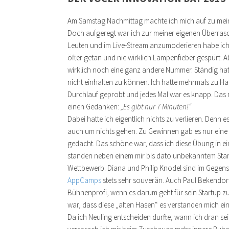
Am Samstag Nachmittag machte ich mich auf zu meinem 
Doch aufgeregt war ich zur meiner eigenen Überra
Leuten und im Live-Stream anzumoderieren habe ich z
öfter getan und nie wirklich Lampenfieber gespürt. A
wirklich noch eine ganz andere Nummer. Ständig ha
nicht einhalten zu können. Ich hatte mehrmals zu 
Durchlauf geprobt und jedes Mal war es knapp. Das 
einen Gedanken:
„Es gibt nur 7 Minuten!“
Dabei hatte ich eigentlich nichts zu verlieren. Denn 
auch um nichts gehen. Zu Gewinnen gab es nur eine
gedacht. Das schöne war, dass ich diese Übung in ei
standen neben einem mir bis dato unbekanntem Sta
Wettbewerb. Diana und Philip Knodel sind im Gegens
AppCamps
stets sehr souverän. Auch Paul Bekendo
Bühnenprofi, wenn es darum geht für sein Startup zu
war, dass diese „alten Hasen“ es verstanden mich ei
Da ich Neuling entscheiden durfte, wann ich dran sein