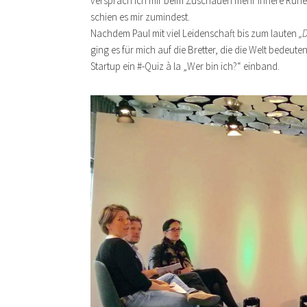
versprach ich mir beim Zuschauen mehr innere Ruhe
schien es mir zumindest.
Nachdem Paul mit viel Leidenschaft bis zum lauten
„
ging es für mich auf die Bretter, die die Welt bedeut
Startup ein #-Quiz à la „Wer bin ich?“ einband.