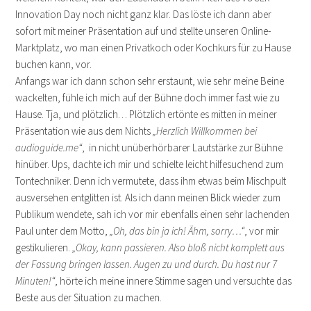
Innovation Day noch nicht ganz klar. Das löste ich dann aber
sofort mit meiner Präsentation auf und stellte unseren Online-
Marktplatz, wo man einen Privatkoch oder Kochkurs für zu Hause
buchen kann, vor.
Anfangs war ich dann schon sehr erstaunt, wie sehr meine Beine
wackelten, fühle ich mich auf der Bühne doch immer fast wie zu
Hause. Tja, und plötzlich… Plötzlich ertönte es mitten in meiner
Präsentation wie aus dem Nichts
„Herzlich Willkommen bei
audioguide.me“
, in nicht unüberhörbarer Lautstärke zur Bühne
hinüber. Ups, dachte ich mir und schielte leicht hilfesuchend zum
Tontechniker. Denn ich vermutete, dass ihm etwas beim Mischpult
ausversehen entglitten ist. Als ich dann meinen Blick wieder zum
Publikum wendete, sah ich vor mir ebenfalls einen sehr lachenden
Paul unter dem Motto,
„Oh, das bin ja ich! Ähm, sorry…“
, vor mir
gestikulieren.
„Okay, kann passieren. Also bloß nicht komplett aus
der Fassung bringen lassen. Augen zu und durch. Du hast nur 7
Minuten!“
, hörte ich meine innere Stimme sagen und versuchte das
Beste aus der Situation zu machen.