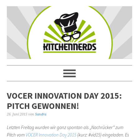
VOCER INNOVATION DAY 2015:
PITCH GEWONNEN!
26. Juni 2015
von
Sandra
Letzten Freitag wurden wir ganz spontan als „Nachrücker“ zum
Pitch vom
VOCER Innovation Day 2015
(kurz: #vid15) eingeladen. Es