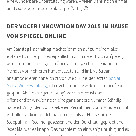
eine wunderbare Unterstützung waren. – Vielen Dank noch einmal
an dieser Stelle. Ihr seid einfach großartig! 🙂
DER VOCER INNOVATION DAY 2015 IM HAUSE
VON SPIEGEL ONLINE
Am Samstag Nachmittag machte ich mich auf zu meinem aller
ersten Pitch. Hier ging es eigentlich nicht um viel. Doch aufgeregt
war ich zur meiner eigenen Überraschung schon. Jemanden
fremdes vor mehreren hundert Leuten und im Live-Stream
anzumoderieren habe ich zuvor, wie z.B. bei der letzten
Social
Media Week Hamburg
, öfter getan und nie wirklich Lampenfieber
gespürt. Aber das eigene „Baby“ vorzustellen ist dann
offensichtlich wirklich noch eine ganz andere Nummer. Ständig
hatte ich Angst den vorgegebenen Zeitrahmen von 7 Minuten nicht
einhalten zu können. Ich hatte mehrmals zu Hause mit der
Stoppuhr am Rechner gesessen und den Durchlauf geprobt und
jedes Mal war es knapp. Das machte mich ein wenig unruhig und es