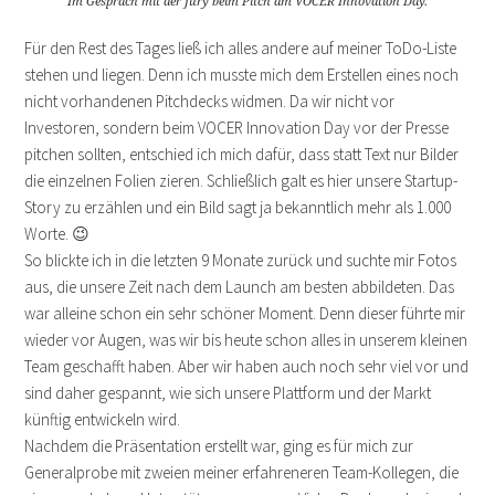
Im Gespräch mit der Jury beim Pitch am VOCER Innovation Day.
Für den Rest des Tages ließ ich alles andere auf meiner ToDo-Liste
stehen und liegen. Denn ich musste mich dem Erstellen eines noch
nicht vorhandenen Pitchdecks widmen. Da wir nicht vor
Investoren, sondern beim VOCER Innovation Day vor der Presse
pitchen sollten, entschied ich mich dafür, dass statt Text nur Bilder
die einzelnen Folien zieren. Schließlich galt es hier unsere Startup-
Story zu erzählen und ein Bild sagt ja bekanntlich mehr als 1.000
Worte. 😉
So blickte ich in die letzten 9 Monate zurück und suchte mir Fotos
aus, die unsere Zeit nach dem Launch am besten abbildeten. Das
war alleine schon ein sehr schöner Moment. Denn dieser führte mir
wieder vor Augen, was wir bis heute schon alles in unserem kleinen
Team geschafft haben. Aber wir haben auch noch sehr viel vor und
sind daher gespannt, wie sich unsere Plattform und der Markt
künftig entwickeln wird.
Nachdem die Präsentation erstellt war, ging es für mich zur
Generalprobe mit zweien meiner erfahreneren Team-Kollegen, die