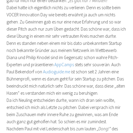
gab für mich nur einen Gedanken:
„Es gibt nur 7 Minuten!“
Dabei hatte ich eigentlich nichts zu verlieren. Denn es sollte beim
VOCER Innovation Day wie bereits erwähnt ja auch um nichts
gehen. Zu Gewinnen gab es nur eine neue Erfahrung und so war
dieser Pitch auch nur zum Üben gedacht. Das schöne war, dass ich
diese Übung in einem mir sehr vertrauten Kreis machen durfte.
Denn es standen neben einem mir bis dato unbekanntem Startup
noch bekannte Gründer aus meinem Netzwerk im Wettbewerb.
Diana und Philip Knodel sind im Gegensatz schon wahre Pitch-
Experten und präsentieren
AppCamps
stets sehr souverän. Auch
Paul Bekendorf von
Audioguide.me
ist schon seit 2 Jahren eine
Bühnenprofi, wenn es darum geht für sein Startup zu pitchen. Das
beeindruckt mich natürlich sehr. Das schöne war, dass diese „alten
Hasen“ es verstanden mich ein wenig zu beruhigen.
Da ich Neuling entscheiden durfte, wann ich dran sein wollte,
entschied ich mich als Letzte zu pitchen. Dabei versprach ich mir
beim Zuschauen mehr innere Ruhe zu gewinnen, was am Ende
auch ganz gut geholfen hat. So schien es mir zumindest.
Nachdem Paul mit viel Leidenschaft bis zum lauten
„Dong!“
des