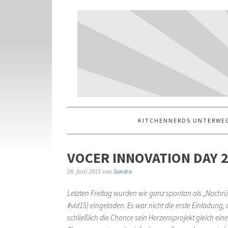
KITCHENNERDS UNTERWE
VOCER INNOVATION DAY 
26. Juni 2015
von
Sandra
Letzten Freitag wurden wir ganz spontan als „Nachr
#vid15) eingeladen. Es war nicht die erste Einladung
schließlich die Chance sein Herzensprojekt gleich ein