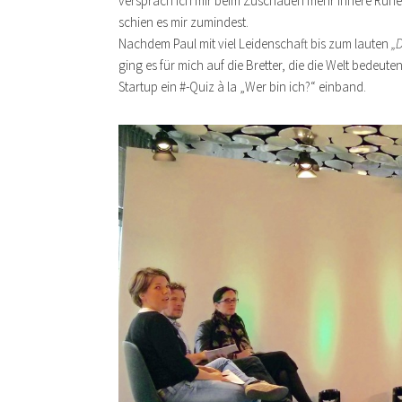
versprach ich mir beim Zuschauen mehr innere Ruhe
schien es mir zumindest.
Nachdem Paul mit viel Leidenschaft bis zum lauten
„
ging es für mich auf die Bretter, die die Welt bedeut
Startup ein #-Quiz à la „Wer bin ich?“ einband.