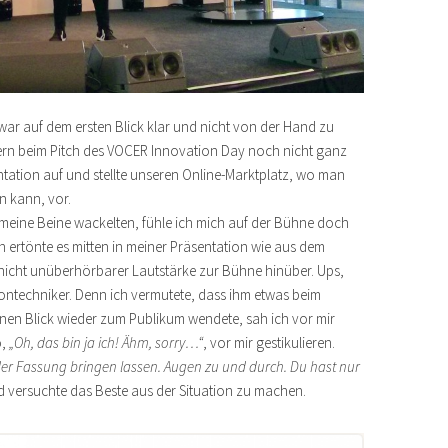
war auf dem ersten Blick klar und nicht von der Hand zu
rn beim Pitch des VOCER Innovation Day noch nicht ganz
entation auf und stellte unseren Online-Marktplatz, wo man
n kann, vor.
 meine Beine wackelten, fühle ich mich auf der Bühne doch
ch ertönte es mitten in meiner Präsentation wie aus dem
 nicht unüberhörbarer Lautstärke zur Bühne hinüber. Ups,
Tontechniker. Denn ich vermutete, dass ihm etwas beim
einen Blick wieder zum Publikum wendete, sah ich vor mir
o,
„Oh, das bin ja ich! Ähm, sorry…“
, vor mir gestikulieren.
 der Fassung bringen lassen. Augen zu und durch. Du hast nur
d versuchte das Beste aus der Situation zu machen.