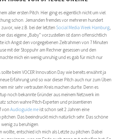
aller ersten Pitch. Hier ging es eigentlich nicht um viel.
schung schon. Jemanden fremdes vor mehreren hundert
uvor, wie z.B. bei der letzten
Social Media Week Hamburg
,
ber das eigene „Baby“ vorzustellen ist dann offensichtlich
tte ich Angst den vorgegebenen Zeitrahmen von 7 Minuten
Hause mit der Stoppuhr am Rechner gesessen und den
machte mich ein wenig unruhig und es gab für mich nur
es sollte beim VOCER Innovation Day wie bereits erwähnt ja
 neue Erfahrung und so war dieser Pitch auch nur zum Üben
nem mir sehr vertrauten Kreis machen durfte. Denn es
rtup noch bekannte Gründer aus meinem Netzwerk im
atz schon wahre Pitch-Experten und präsentieren
rf von
Audioguide.me
ist schon seit 2 Jahren eine
 pitchen. Das beeindruckt mich natürlich sehr. Das schöne
n wenig zu beruhigen.
 wollte, entschied ich mich als Letzte zu pitchen. Dabei