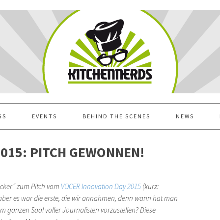
GS
EVENTS
BEHIND THE SCENES
NEWS
2015: PITCH GEWONNEN!
ücker“ zum Pitch vom
VOCER Innovation Day 2015
(kurz:
, aber es war die erste, die wir annahmen, denn wann hat man
em ganzen Saal voller Journalisten vorzustellen? Diese