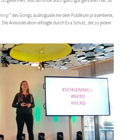
 zu gewinnen, was am Ende auch ganz gut geholfen hat. So
Dong!“
des Gongs audioguide.me dem Publikum präsentierte,
en. Die Anmoderation erfolgte durch Eva Schulz, die zu jedem