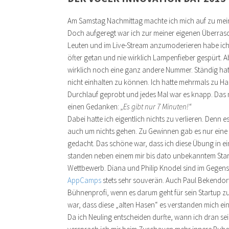
Am Samstag Nachmittag machte ich mich auf zu meinem 
Doch aufgeregt war ich zur meiner eigenen Überra
Leuten und im Live-Stream anzumoderieren habe ich z
öfter getan und nie wirklich Lampenfieber gespürt. A
wirklich noch eine ganz andere Nummer. Ständig ha
nicht einhalten zu können. Ich hatte mehrmals zu 
Durchlauf geprobt und jedes Mal war es knapp. Das 
einen Gedanken:
„Es gibt nur 7 Minuten!“
Dabei hatte ich eigentlich nichts zu verlieren. Denn 
auch um nichts gehen. Zu Gewinnen gab es nur eine
gedacht. Das schöne war, dass ich diese Übung in ei
standen neben einem mir bis dato unbekanntem Sta
Wettbewerb. Diana und Philip Knodel sind im Gegens
AppCamps
stets sehr souverän. Auch Paul Bekendo
Bühnenprofi, wenn es darum geht für sein Startup zu
war, dass diese „alten Hasen“ es verstanden mich ei
Da ich Neuling entscheiden durfte, wann ich dran sein