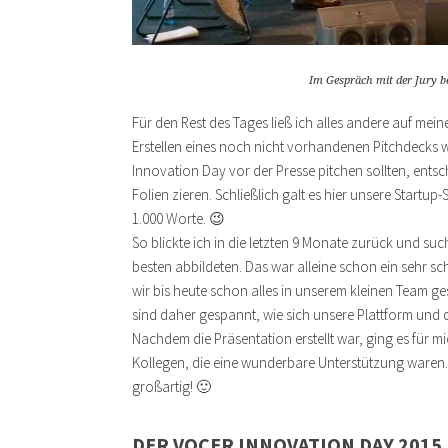
Im Gespräch mit der Jury 
Für den Rest des Tages ließ ich alles andere auf mei
Erstellen eines noch nicht vorhandenen Pitchdecks 
Innovation Day vor der Presse pitchen sollten, entschi
Folien zieren. Schließlich galt es hier unsere Startup
1.000 Worte. 😉
So blickte ich in die letzten 9 Monate zurück und su
besten abbildeten. Das war alleine schon ein sehr s
wir bis heute schon alles in unserem kleinen Team g
sind daher gespannt, wie sich unsere Plattform und d
Nachdem die Präsentation erstellt war, ging es für 
Kollegen, die eine wunderbare Unterstützung waren. –
großartig! 🙂
DER VOCER INNOVATION DAY 2015 