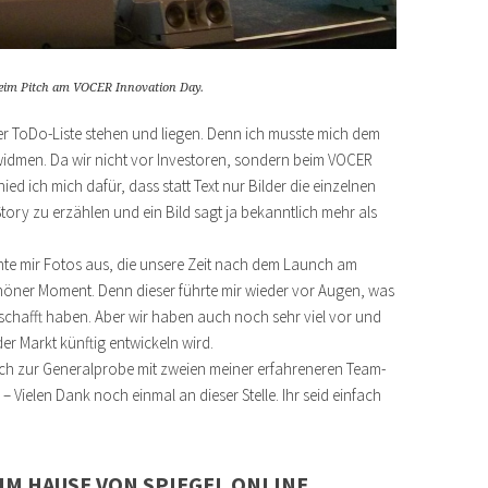
beim Pitch am VOCER Innovation Day.
ner ToDo-Liste stehen und liegen. Denn ich musste mich dem
widmen. Da wir nicht vor Investoren, sondern beim VOCER
ed ich mich dafür, dass statt Text nur Bilder die einzelnen
-Story zu erzählen und ein Bild sagt ja bekanntlich mehr als
chte mir Fotos aus, die unsere Zeit nach dem Launch am
chöner Moment. Denn dieser führte mir wieder vor Augen, was
eschafft haben. Aber wir haben auch noch sehr viel vor und
er Markt künftig entwickeln wird.
mich zur Generalprobe mit zweien meiner erfahreneren Team-
 Vielen Dank noch einmal an dieser Stelle. Ihr seid einfach
IM HAUSE VON SPIEGEL ONLINE