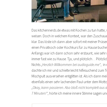
Das kitchennerds.de etwas mit Kochen zu tun hatte, 
weisen. Doch in welchem Kontext, war den Zuschaue
klar. Das löste ich dann aber sofort mit meiner Präs
einen Privatkoch oder Kochkurs für zu Hause buche
Anfangs war ich dann schon sehr erstaunt, wie sehr
immer fast wie zu Hause. Tja, und plötzlich… Plötzli
Nichts
„Herzlich Willkommen bei audioguide.me“
, in
dachte ich mir und schielte leicht hilfesuchend zum 
Mischpult ausversehen entglitten ist. Als ich dann m
ebenfalls einen sehr lachenden Paul unter dem Mott
„Okay, kann passieren. Also bloß nicht komplett aus
7 Minuten!“
, hörte ich meine innere Stimme sagen un