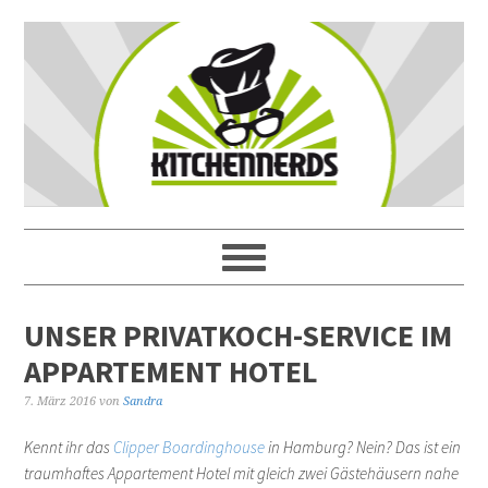
UNSER PRIVATKOCH-SERVICE IM
APPARTEMENT HOTEL
7. März 2016
von
Sandra
Kennt ihr das
Clipper Boardinghouse
in Hamburg? Nein? Das ist ein
traumhaftes Appartement Hotel mit gleich zwei Gästehäusern nahe