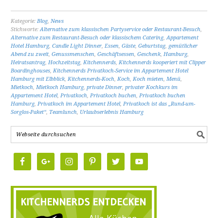
Kategorie:
Blog
,
News
Stichworte:
Alternative zum klassischen Partyservice oder Restaurant-Besuch
,
Alternative zum Restaurant-Besuch oder klassischem Catering
,
Appartement
Hotel Hamburg
,
Candle Light Dinner
,
Essen
,
Gäste
,
Geburtstag
,
gemütlicher
Abend zu zweit
,
Genussmenschen
,
Geschäftsessen
,
Geschenk
,
Hamburg
,
Heiratsantrag
,
Hochzeitstag
,
Kitchennerds
,
Kitchennerds kooperiert mit Clipper
Boardinghouses
,
Kitchennerds Privatkoch-Service im Appartement Hotel
Hamburg mit Elbblick
,
Kitchennerds-Koch
,
Koch
,
Koch mieten
,
Menü
,
Mietkoch
,
Mietkoch Hamburg
,
private Dinner
,
privater Kochkurs im
Appartement Hotel
,
Privatkoch
,
Privatkoch buchen
,
Privatkoch buchen
Hamburg
,
Privatkoch im Appartement Hotel
,
Privatkoch ist das „Rund-um-
Sorglos-Paket“
,
Teamlunch
,
Urlaubserlebnis Hamburg