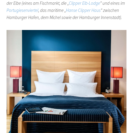
der Elbe (eines am Fischmarkt, die „
Clipper Elb-Lodge
“ und eines im
Portugiesenviertel
, das maritime „
Hanse Clipper Haus
“ zwischen
Hamburger Hafen, dem Michel sowie der Hamburger Innenstadt).