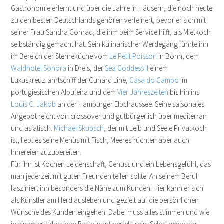
Gastronomie erlernt und über die Jahre in Häusern, die noch heute
zu den besten Deutschlands gehören verfeinert, bevor er sich mit
seiner Frau Sandra Conrad, die ihm beim Service hilft, als Mietkoch
selbständig gemacht hat. Sein kulinarischer Werdegang führte ihn
im Bereich der Sterneküche vom
Le Petit Poisson
in Bonn, dem
Waldhotel Sonora
in Dreis, der
Sea Goddess II
einem
Luxuskreuzfahrtschiff der Cunard Line,
Casa do Campo
im
portugiesischen Albufeira und dem
Vier Jahreszeiten
bis hin ins
Louis C. Jakob
an der Hamburger Elbchaussee. Seine saisonales
Angebot reicht von crossover und gutbürgerlich über mediterran
und asiatisch.
Michael Skubsch
, der mit Leib und Seele Privatkoch
ist, liebt es seine Menüs mit Fisch, Meeresfrüchten aber auch
Innereien zuzubereiten.
Für ihn ist Kochen Leidenschaft, Genuss und ein Lebensgefühl, das
man jederzeit mit guten Freunden teilen sollte. An seinem Beruf
fasziniert ihn besonders die Nähe zum Kunden. Hier kann er sich
als Künstler am Herd ausleben und gezielt auf die persönlichen
Wünsche des Kunden eingehen. Dabei muss alles stimmen und wie