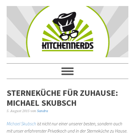
STERNEKÜCHE FÜR ZUHAUSE:
MICHAEL SKUBSCH
5. August 2015
von
Sandra
Michael Skubsch
ist nicht nur einer unserer besten, sondern auch
mit unser erfahrenster Privatkoch und in der Sterneküche zu Hause.