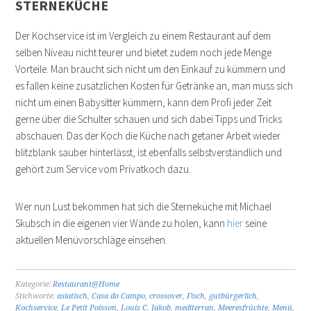
STERNEKÜCHE
Der Kochservice ist im Vergleich zu einem Restaurant auf dem
selben Niveau nicht teurer und bietet zudem noch jede Menge
Vorteile. Man braucht sich nicht um den Einkauf zu kümmern und
es fallen keine zusätzlichen Kosten für Getränke an, man muss sich
nicht um einen Babysitter kümmern, kann dem Profi jeder Zeit
gerne über die Schulter schauen und sich dabei Tipps und Tricks
abschauen. Das der Koch die Küche nach getaner Arbeit wieder
blitzblank sauber hinterlässt, ist ebenfalls selbstverständlich und
gehört zum Service vom Privatkoch dazu.
Wer nun Lust bekommen hat sich die Sterneküche mit Michael
Skubsch in die eigenen vier Wände zu holen, kann
hier
seine
aktuellen Menüvorschläge einsehen.
Kategorie:
Restaurant@Home
Stichworte:
asiatisch
,
Casa do Campo
,
crossover
,
Fisch
,
gutbürgerlich
,
Kochservice
,
Le Petit Poisson
,
Louis C. Jakob
,
mediterran
,
Meeresfrüchte
,
Menü
,