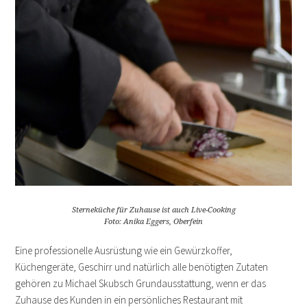
Sterneküche für Zuhause ist auch Live-Cooking
Foto: Anika Eggers, Oberfein
Eine professionelle Ausrüstung wie ein Gewürzkoffer,
Küchengeräte, Geschirr und natürlich alle benötigten Zutaten
gehören zu Michael Skubsch Grundausstattung, wenn er das
Zuhause des Kunden in ein persönliches Restaurant mit