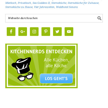
Mietkoch
,
Privatkoch
,
Sea Goddess II
,
Sterneküche
,
Sterneküche für Zuhause
,
Sterneküche zu Hause
,
Vier Jahreszeiten
,
Waldhotel Sonora