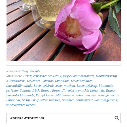
Kategorie:
Blog
,
Rezepte
Stichworte:
Drink
,
erfrischender Drink
,
heiße Sommermonate
,
Holundersirup
,
Kitchennerds
,
Lavendel
,
Lavendel-Limonade
,
Lavendelblüten
,
Lavendellimonade
,
Lavendelsirub selber machen
,
Lavendelsirup
,
Limonade
,
perfekter Sommerdrink
,
Rezept
,
Rezept für selbstgemachte Limonade
,
Rezept
Lavendel Limonade
,
Rezept Lavendel-Limonade
,
selber machen
,
selbstgemachte
Limonade
,
Sirup
,
Sirup selber machen
,
Sommer
,
Sommerfest
,
Sommergetränk
,
superleckeres Rezept