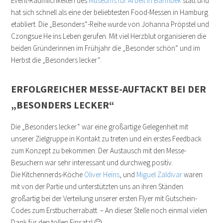
Event-Räumlichkeiten des
Museums für Arbeit in Barmbek
statt und
hat sich schnell als eine der beliebtesten Food-Messen in Hamburg
etabliert. Die „Besonders“-Reihe wurde von Johanna Pröpstel und
Czongsue He ins Leben gerufen. Mit viel Herzblut organisieren die
beiden Gründerinnen im Frühjahr die „Besonder schön“ und im
Herbst die „Besonders lecker“.
ERFOLGREICHER MESSE-AUFTACKT BEI DER
„BESONDERS LECKER“
Die „Besonders lecker“ war eine großartige Gelegenheit mit
unserer Zielgruppe in Kontakt zu treten und ein erstes Feedback
zum Konzept zu bekommen. Der Austausch mit den Messe-
Besuchern war sehr interessant und durchweg positiv.
Die Kitchennerds-Köche
Oliver Heins
, und
Miguel Zaldivar
waren
mit von der Partie und unterstützten uns an ihren Ständen
großartig bei der Verteilung unserer ersten Flyer mit Gutschein-
Codes zum Erstbucherrabatt. – An dieser Stelle noch einmal vielen
Dank für den tollen Einsatz! 🙂