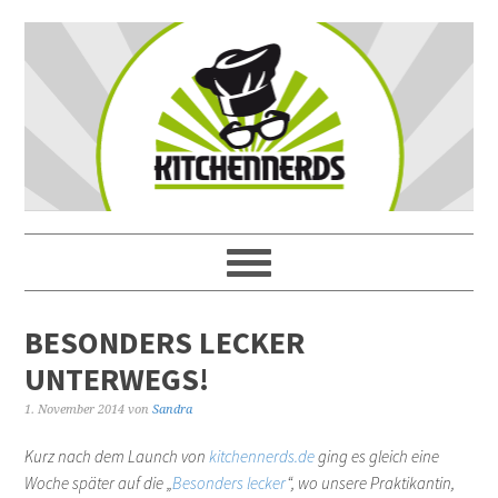
BESONDERS LECKER
UNTERWEGS!
1. November 2014
von
Sandra
Kurz nach dem Launch von
kitchennerds.de
ging es gleich eine
Woche später auf die „
Besonders lecker
“, wo unsere Praktikantin,