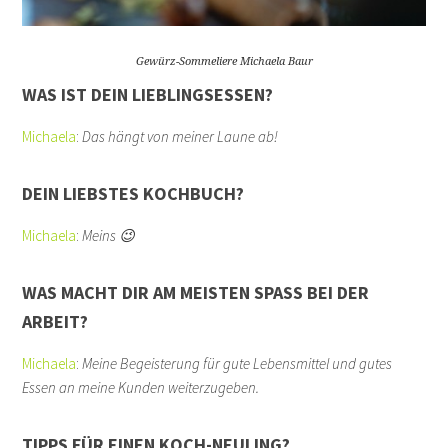
Gewürz-Sommeliere Michaela Baur
WAS IST DEIN LIEBLINGSESSEN?
Michaela
:
Das hängt von meiner Laune ab!
DEIN LIEBSTES KOCHBUCH?
Michaela
:
Meins 😉
WAS MACHT DIR AM MEISTEN SPASS BEI DER A
RBEIT?
Michaela
:
Meine Begeisterung für gute Lebensmittel und gutes
Essen an meine Kunden weiterzugeben.
TIPPS FÜR EINEN KOCH-NEULING?