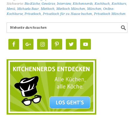
Stichworte:
Bio-Küche
,
Gewürze
,
Interview
,
Kitchennerds
,
Kochbuch
,
Kochkurs
,
Menü
,
Michaela Baur
,
Mietkoch
,
Mietkoch München
,
München
,
Online-
Kochkurse
,
Privatkoch
,
Privatkoch für zu Hause buchen
,
Privatkoch München