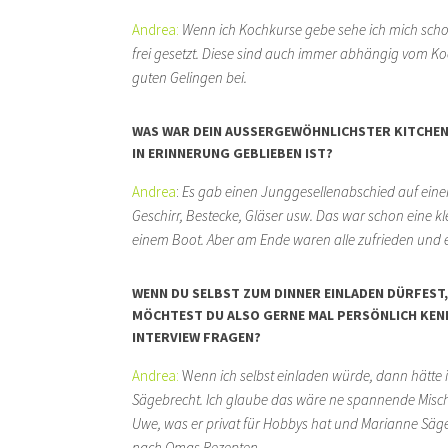
Andrea:
Wenn ich Kochkurse gebe sehe ich mich sch
frei gesetzt. Diese sind auch immer abhängig vom Ko
guten Gelingen bei.
WAS WAR DEIN AUSSERGEWÖHNLICHSTER KITCHENNE
N ERINNERUNG GEBLIEBEN IST?
Andrea
:
Es gab einen Junggesellenabschied auf ein
Geschirr, Bestecke,
Gläser usw. Das war schon eine kle
einem Boot. Aber am Ende waren alle zufrieden und 
WENN DU SELBST ZUM DINNER EINLADEN DÜRFEST,
MÖCHTEST DU ALSO GERNE MAL PERSÖNLICH KENN
INTERVIEW
FRAGEN?
Andrea:
W
enn ich selbst einladen würde, dann hätt
Sägebrecht. Ich glaube das wäre ne spannende
Misc
Uwe, was er privat für Hobbys hat und Marianne Säge
nach Omas Rezepten.