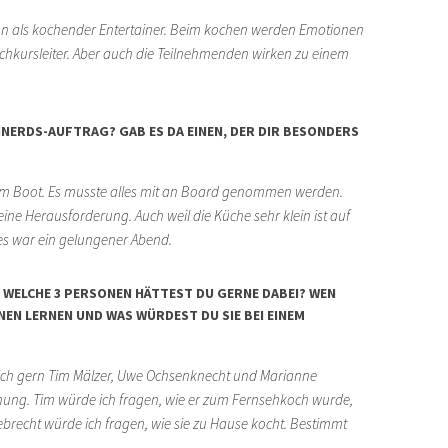
on als kochender Entertainer. Beim kochen werden Emotionen
chkursleiter. Aber auch die Teilnehmenden wirken zu einem
RDS-AUFTRAG? GAB ES DA EINEN, DER DIR BESONDERS I
em Boot. Es musste alles mit an Board genommen werden.
ine Herausforderung. Auch weil die Küche sehr klein ist auf
es war ein gelungener Abend.
 WELCHE 3 PERSONEN HÄTTEST DU GERNE DABEI? WEN
EN LERNEN UND WAS WÜRDEST DU SIE BEI EINEM
e ich gern Tim Mälzer, Uwe Ochsenknecht und Marianne
hung. Tim würde ich fragen, wie er zum Fernsehkoch wurde,
brecht würde ich fragen, wie sie zu Hause kocht. Bestimmt