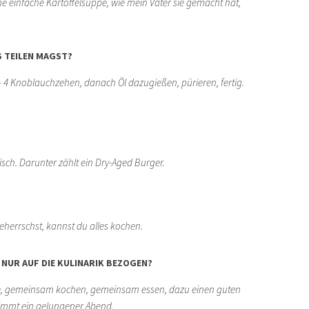
ne einfache Kartoffelsuppe, wie mein Vater sie gemacht hat,
S TEILEN MAGST?
– 4 Knoblauchzehen, danach Öl dazugießen, pürieren, fertig.
eisch. Darunter zählt ein
Dry-Aged Burger.
beherrschst, kannst du alles kochen.
 NUR AUF DIE KULINARIK BEZOGEN?
iche, gemeinsam kochen, gemeinsam
essen, dazu einen guten
timmt ein gelungener Abend.